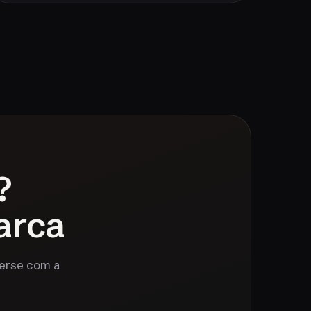
?
arca
verse com a