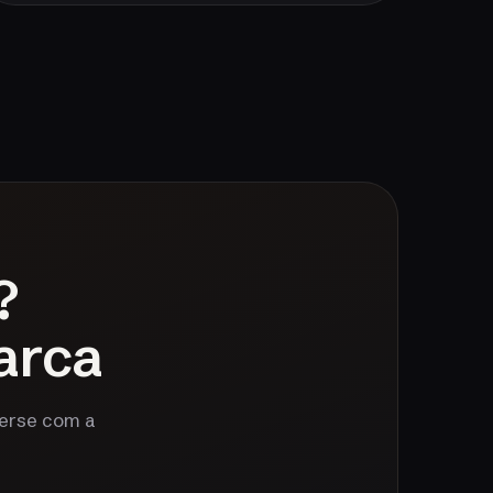
?
arca
verse com a