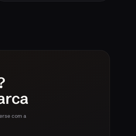
?
arca
verse com a